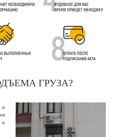
ОДЪЕМА ГРУЗА?
 и
ния
 и