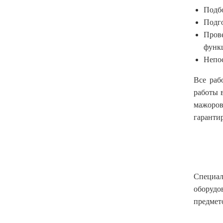
Подбо
Подго
Прове
функ
Непос
Все раб
работы 
мажоров
гаранти
Специал
оборудо
предмет