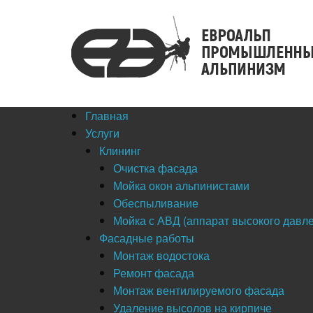
Главная
Услуги
Клининг
Очистка фасада
Мойка окон альпинистами
Обеспыливание
Мойка с АВД (аппарат высокого давл
Фасадные работы
Монтаж водостока
Ремонт фасада
Монтаж вентилируемого фасада
Удаление высолов на кирпиче