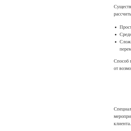
Сущест
рассчиты
Прост
Средн
Слож
перем
Способ п
от возм
Специал
меропри
клиента.