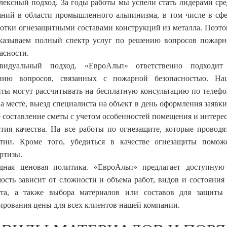
ексный подход. За годы работы мы успели стать лидерами ср
аний в области промышленного альпинизма, в том числе в сф
отки огнезащитными составами конструкций из металла. Поэт
казываем полный спектр услуг по решению вопросов пожарн
асности.
видуальный подход. «ЕвроАльп» ответственно подходит
нию вопросов, связанных с пожарной безопасностью. На
ты могут рассчитывать на бесплатную консультацию по телеф
а месте, выезд специалиста на объект в день оформления заявки
 составление сметы с учетом особенностей помещения и интерес
тия качества. На все работы по огнезащите, которые проводя
нтии. Кроме того, убедиться в качестве огнезащиты помож
ртизы.
дная ценовая политика. «ЕвроАльп» предлагает доступную 
ость зависит от сложности и объема работ, видов и состояния
кта, а также выбора материалов или составов для защиты 
рования цены для всех клиентов нашей компании.