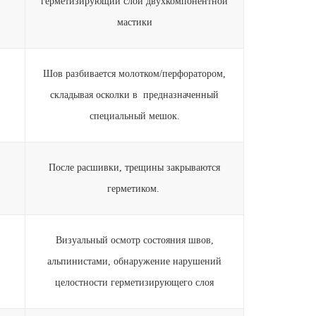
герметизирующий слой двухкомпонентной
мастики
Шов разбивается молотком/перфоратором,
0
складывая осколки в предназначенный
специальный мешок.
После расшивки, трещины закрываются
0
герметиком.
Визуальный осмотр состояния швов,
альпинистами, обнаружение нарушений
целостности герметизирующего слоя