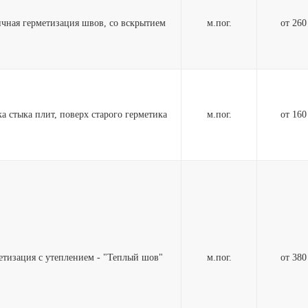
чная герметизация швов, со вскрытием
м.пог.
от 26
ка стыка плит, поверх старого герметика
м.пог.
от 16
етизация с утеплением - "Теплый шов"
м.пог.
от 38