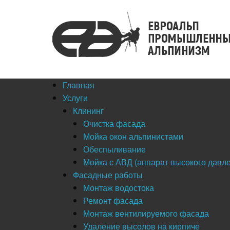
Главная
Услуги
Клининг
Очистка фасада
Мойка окон альпинистами
Обеспыливание
Мойка с АВД (аппарат высокого давл
Фасадные работы
Монтаж водостока
Ремонт фасада
Монтаж вентилируемого фасада
Удаление высолов на кирпиче