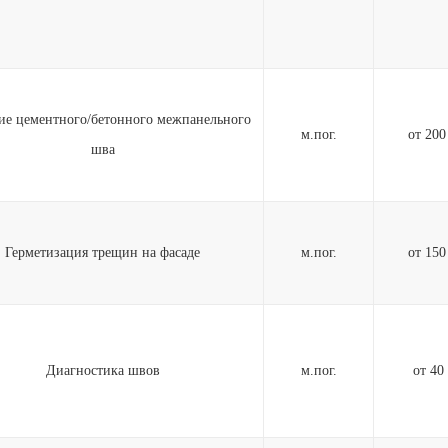
ие цементного/бетонного межпанельного
м.пог.
от 20
шва
Герметизация трещин на фасаде
м.пог.
от 15
Диагностика швов
м.пог.
от 40