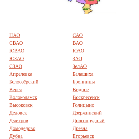
ЦАО
САО
СВАО
ВАО
ЮВАО
ЮАО
ЮЗАО
ЗАО
СЗАО
ЗелАО
Апрелевка
Балашиха
Белоозёрский
Бронницы
Верея
Видное
Волоколамск
Воскресенск
Высоковск
Голицыно
Дедовск
Дзержинский
Дмитров
Долгопрудный
Домодедово
Дрезна
Дубна
Егорьевск