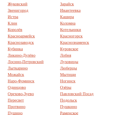
Жуковский
Зарайск
Звенигород
Ивантеевка
Истра
Кашира
Клин
Коломна
Королёв
Котельники
Красноармейск
Красногорск
Краснозаводск
Краснознаменск
Кубинка
Куровское
Ликино-Дулёво
Лобня
Лосино-Петровский
Луховицы
Лыткарино
Люберцы
Можайск
Мытищи
Наро-Фоминск
Ногинск
Одинцово
Озёры
Орехово-Зуево
Павловский Посад
Пересвет
Подольск
Протвино
Пушкино
Пущино
Раменское