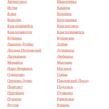
Звенигород
Ивантеевка
Истра
Кашира
Клин
Коломна
Королёв
Котельники
Красноармейск
Красногорск
Краснозаводск
Краснознаменск
Кубинка
Куровское
Ликино-Дулёво
Лобня
Лосино-Петровский
Луховицы
Лыткарино
Люберцы
Можайск
Мытищи
Наро-Фоминск
Ногинск
Одинцово
Озёры
Орехово-Зуево
Павловский Посад
Пересвет
Подольск
Протвино
Пушкино
Пущино
Раменское
Реутов
Рошаль