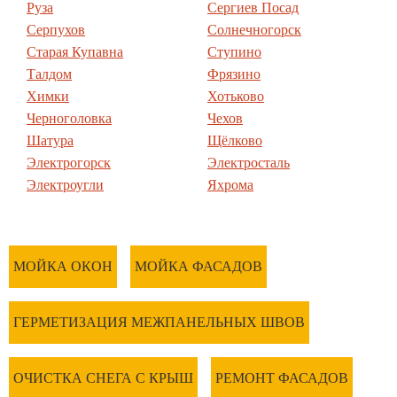
Руза
Сергиев Посад
Серпухов
Солнечногорск
Старая Купавна
Ступино
Талдом
Фрязино
Химки
Хотьково
Черноголовка
Чехов
Шатура
Щёлково
Электрогорск
Электросталь
Электроугли
Яхрома
МОЙКА ОКОН
МОЙКА ФАСАДОВ
ГЕРМЕТИЗАЦИЯ МЕЖПАНЕЛЬНЫХ ШВОВ
ОЧИСТКА СНЕГА С КРЫШ
РЕМОНТ ФАСАДОВ