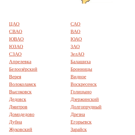
ЦАО
САО
СВАО
ВАО
ЮВАО
ЮАО
ЮЗАО
ЗАО
СЗАО
ЗелАО
Апрелевка
Балашиха
Белоозёрский
Бронницы
Верея
Видное
Волоколамск
Воскресенск
Высоковск
Голицыно
Дедовск
Дзержинский
Дмитров
Долгопрудный
Домодедово
Дрезна
Дубна
Егорьевск
Жуковский
Зарайск