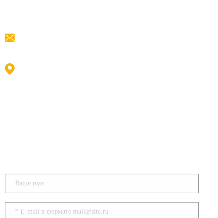
+
7 (993) 888-98-38
info@euroalp.ru
Москва, ул. Пресненская
набережная д. 12
Напишите нам